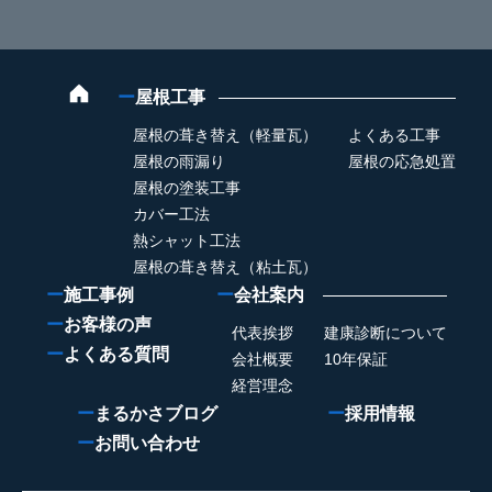
ー
屋根工事
屋根の葺き替え（軽量瓦）
よくある工事
屋根の雨漏り
屋根の応急処置
屋根の塗装工事
カバー工法
熱シャット工法
屋根の葺き替え（粘土瓦）
ー
施工事例
ー
会社案内
ー
お客様の声
代表挨拶
建康診断について
ー
よくある質問
会社概要
10年保証
経営理念
ー
まるかさブログ
ー
採用情報
ー
お問い合わせ