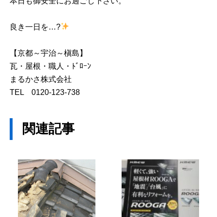
本日も御安全にお過ごし下さい。
良き一日を…?
【京都～宇治～槇島】
瓦・屋根・職人・ﾄﾞﾛｰﾝ
まるかさ株式会社
TEL 0120-123-738
関連記事