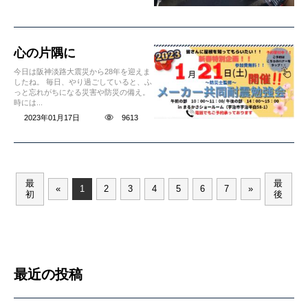
心の片隅に
今日は阪神淡路大震災から28年を迎えま
したね。 毎日、やり過ごしていると、ふ
っと忘れがちになる災害や防災の備え。
時には...
2023年01月17日
9613
最
最
«
1
2
3
4
5
6
7
»
初
後
最近の投稿