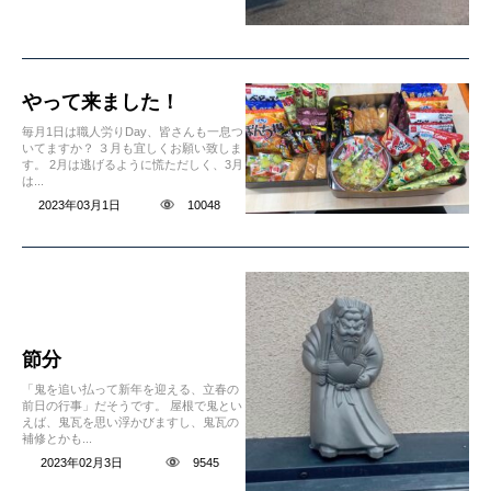
やって来ました！
毎月1日は職人労りDay、皆さんも一息つ
いてますか？ ３月も宜しくお願い致しま
す。 2月は逃げるように慌ただしく、3月
は...
2023年03月1日
10048
節分
「鬼を追い払って新年を迎える、立春の
前日の行事」だそうです。 屋根で鬼とい
えば、鬼瓦を思い浮かびますし、鬼瓦の
補修とかも...
2023年02月3日
9545