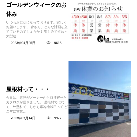
ゴールデンウィークのお
休み
いつもお世話になっております。宜しく
お願いします。 皆さん、どんな計画を立
てているのでしょうか？ 楽しみですね～
大型連...
2023年04月25日
9615
屋根材って・・・
今日は、専務がメーカーから取り寄せた
カタログが届きました。 屋根材ではな
く、外壁材で、しかも寒冷地域用って ど
こぞに営業...
2023年03月14日
9977