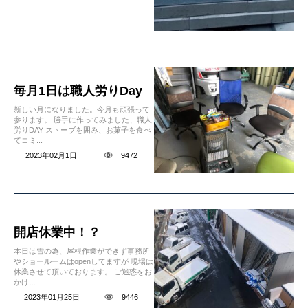
毎月1日は職人労りDay
新しい月になりました。今月も頑張って
参ります。 勝手に作ってみました、職人
労りDAY ストーブを囲み、お菓子を食べ
てコミ...
2023年02月1日
9472
開店休業中！？
本日は雪の為、屋根作業ができず事務所
やショールームはopenしてますが 現場は
休業させて頂いております。 ご迷惑をお
かけ...
2023年01月25日
9446